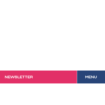
NEWSLETTER
MENU
Das Forum mit
Festivalcharakter und