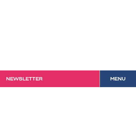
NEWSLETTER
MENU
Das Forum mit
Festivalcharakter und
kulinarischem Anspruch in
Vorarlberg.