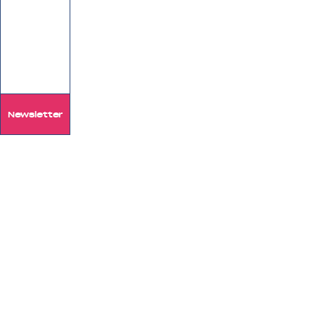
Newsletter
Das Forum mit 
Anspruch in Vo
Das FAQ
Partner:innen
Kontakt