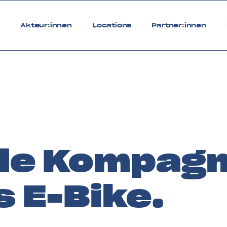
6
Akteur:innen
Locations
Partner:innen
ale Kompag
 E-Bike.