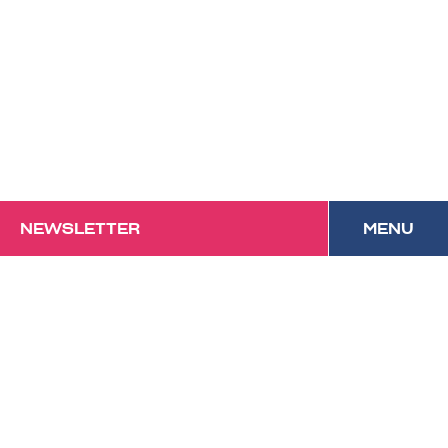
NEWSLETTER
MENU
Das Forum mit
Festivalcharakter und
kulinarischem Anspruch in
Vorarlberg.