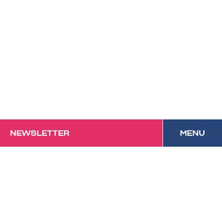
NEWSLETTER
MENU
Das Forum mit
Festivalcharakter und
kulinarischem Anspruch in
Vorarlberg.