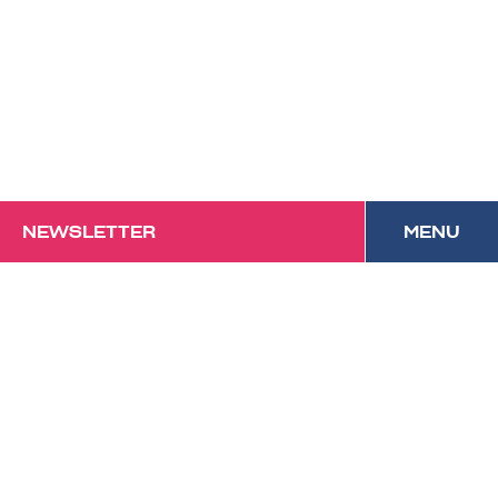
NEWSLETTER
MENU
Das Forum mit
Festivalcharakter und
kulinarischem Anspruch in
Vorarlberg.