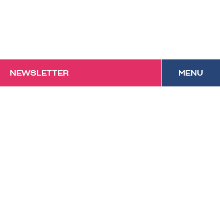
NEWSLETTER
MENU
Das Forum mit
Festivalcharakter und
kulinarischem Anspruch in
Vorarlberg.
Datenschutz
Impressum