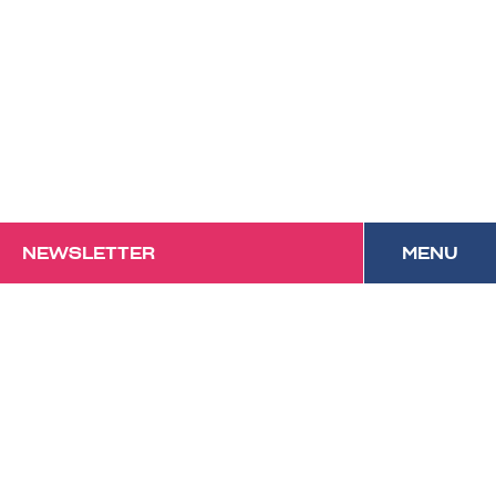
NEWSLETTER
MENU
Das Forum mit
Festivalcharakter und
kulinarischem Anspruch in
Vorarlberg.