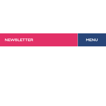
NEWSLETTER
MENU
Das Forum mit
Festivalcharakter und
kulinarischem Anspruch in
Vorarlberg.
Datenschutz