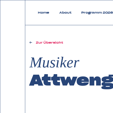
zurück zu FAQ Bregenzerwald
Home
About
Programm 202
Zur Übersicht
Musiker
Attweng