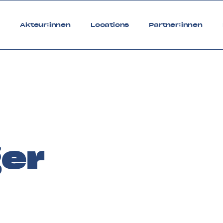
6
Akteur:innen
Locations
Partner:innen
er