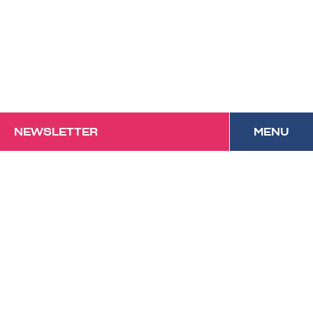
NEWSLETTER
MENU
Das Forum mit
Festivalcharakter und
kulinarischem Anspruch in
Vorarlberg.
Datenschutz